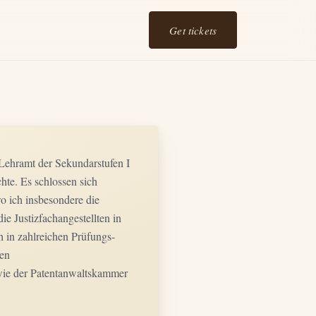
Get tickets
 Lehramt der Sekundarstufen I
hte. Es schlossen sich
o ich insbesondere die
e Justizfachangestellten in
 in zahlreichen Prüfungs-
den
wie der Patentanwaltskammer