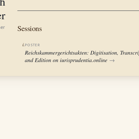
ch
r
Sessions
her
i.
POSTER
Reichskammergerichtsakten: Digitisation, Transcri
and Edition on iurisprudentia.online
→